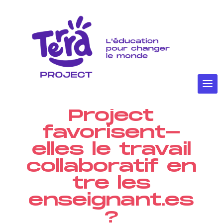
Les
ressources
numériques
de Terra
Project
favorisent-
elles le travail
collaboratif en
tre les
enseignant.es
?