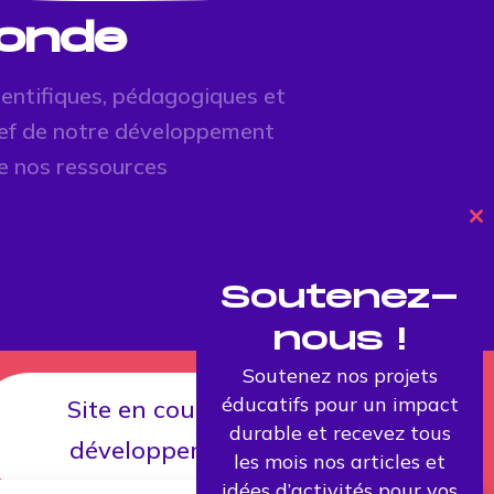
monde
ientifiques, pédagogiques et
clef de notre développement
e nos ressources
Cl
th
mo
Soutenez-
nous !
Soutenez nos projets
éducatifs pour un impact
Site en cours de
durable et recevez tous
développement
les mois nos articles et
idées d’activités pour vos