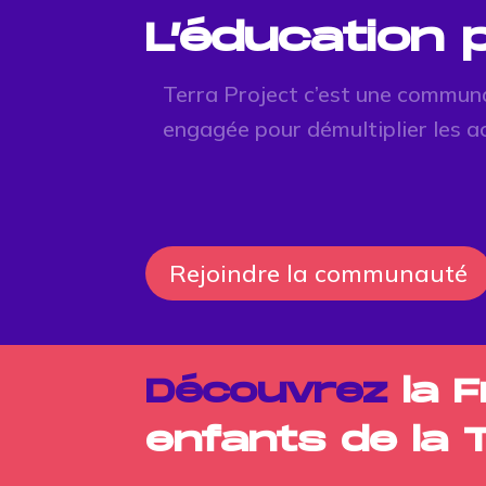
L’éducation
Terra Project c’est une commun
engagée pour démultiplier les a
Rejoindre la communauté
Découvrez
la 
enfants de la 