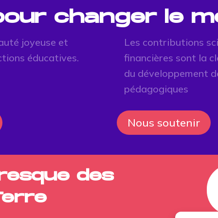
 pour changer le 
auté joyeuse et
Les contributions sc
ctions éducatives.
financières sont la 
du développement d
pédagogiques
Nous soutenir
Fresque des
Terre