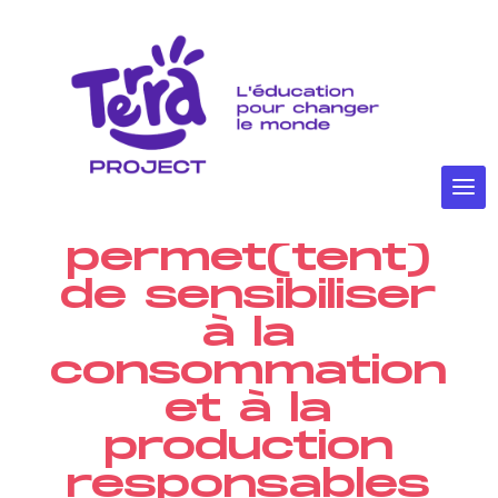
Quelle(s)
ressource(s)
de Terra
Project
permet(tent)
de sensibiliser
à la
consommation
et à la
production
responsables