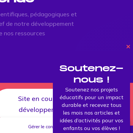
ientifiques, pédagogiques et
clef de notre développement
e nos ressources
Cl
th
mo
Soutenez-
nous !
Soutenez nos projets
éducatifs pour un impact
Site en cours de
durable et recevez tous
développement
les mois nos articles et
idées d’activités pour vos
Gérer le consentement
enfants ou vos élèves !