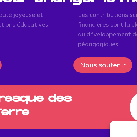
auté joyeuse et
Les contributions sc
ctions éducatives.
financières sont la 
du développement d
pédagogiques
Nous soutenir
Fresque des
Terre