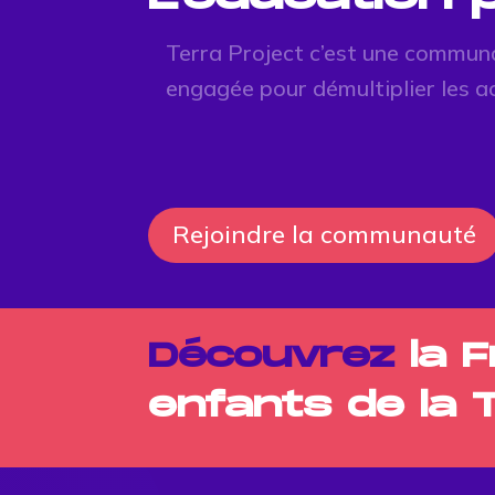
Terra Project c’est une commun
engagée pour démultiplier les a
Rejoindre la communauté
Découvrez
la 
enfants de la 