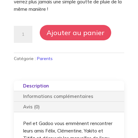
verrez plus jamais une simple goutte de pluie de la
même manière !
quantité
Ajouter au panier
de
Perl
&
Gadoo
Catégorie :
Parents
sur
la
planète
Description
bleue
Informations complémentaires
Avis (0)
Perl et Gadoo vous emmènent rencontrer
leurs amis Félix, Clémentine, Yakito et