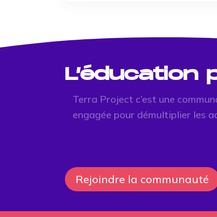
L’éducation
Terra Project c’est une commun
engagée pour démultiplier les a
Rejoindre la communauté