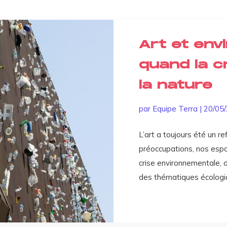
Art et env
quand la c
la nature
par
Equipe Terra
|
20/05
L’art a toujours été un r
préoccupations, nos espoir
crise environnementale, 
des thématiques écologique