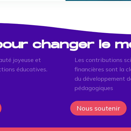
 pour changer le 
auté joyeuse et
Les contributions sc
ctions éducatives.
financières sont la 
du développement d
pédagogiques
Nous soutenir