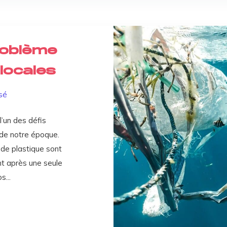
roblème
 locales
sé
’un des défis
 de notre époque.
 de plastique sont
ent après une seule
s...