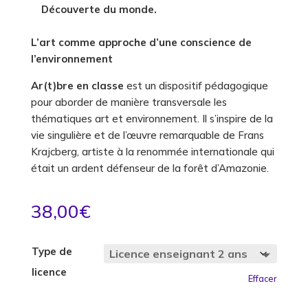
Découverte du monde.
L’art comme approche d’une conscience de
l’environnement
Ar(t)bre en classe
est un dispositif pédagogique
pour aborder de manière transversale les
thématiques art et environnement. Il s’inspire de la
vie singulière et de l’œuvre remarquable de Frans
Krajcberg, artiste à la renommée internationale qui
était un ardent défenseur de la forêt d’Amazonie.
38,00
€
Type de
Pour les enseignants
licence
Effacer
Pour les parents
Nos supports pédagogiques innovants
Partagez vos ressources
​Nos outils ludiques pour les petits et les grands