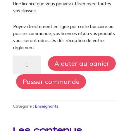
Une licence que vous pouvez utiliser avec toutes
Créez des supports pédagogiques
Rejoindre la communauté
Collectivités
vos classes.
FAQ Enseignant·es
FAQ Parents
Associations périscolaires
Vision
Actualités enseignants
Actualités parents
Entreprises
Payez directement en ligne par carte bancaire ou
Missions
passez commande, vos licences et/ou vos produits
Histoire
vous seront adressés dès réception de votre
Partenaires
règlement.
Le blog
quantité
Ajouter au panier
de
Ar(t)bre
en
Passer commande
classe
Catégorie :
Enseignants
Les contenus