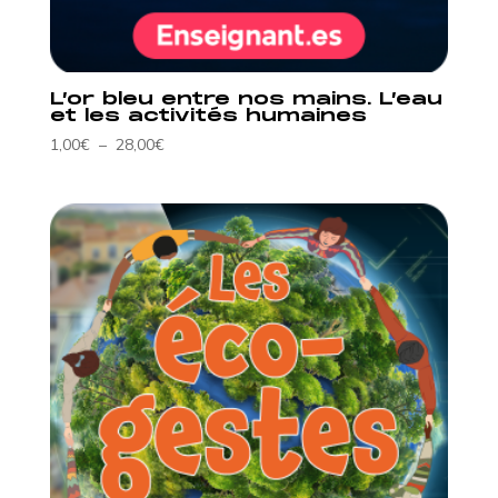
L’or bleu entre nos mains. L’eau
et les activités humaines
Plage
1,00
€
–
28,00
€
de
prix :
1,00€
à
28,00€