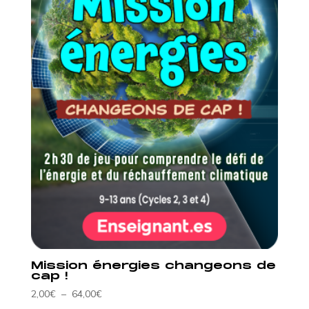
Mission énergies changeons de
cap !
Plage
2,00
€
–
64,00
€