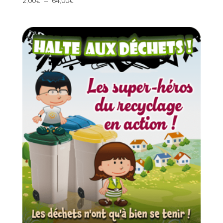
2,00
€
–
64,00
€
de
prix :
2,00€
à
64,00€