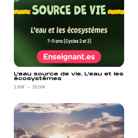
FAQ Enseignant·es
FAQ Parents
Associations périscolaires
Vision
Actualités enseignants
Actualités parents
Entreprises
Missions
Histoire
Partenaires
Le blog
L’eau source de vie. L’eau et les
écosystèmes
Plage
1,00
€
–
28,00
€
de
prix :
1,00€
à
28,00€