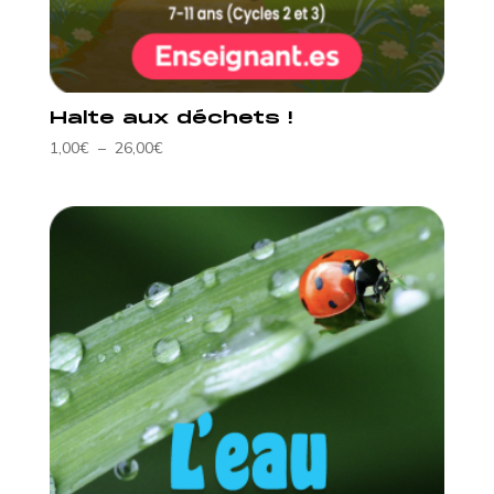
Halte aux déchets !
Plage
1,00
€
–
26,00
€
de
prix :
1,00€
à
26,00€
Pour les enseignants
Pour les parents
Nos supports pédagogiques innovants
Partagez vos ressources
​Nos outils ludiques pour les petits et les grands
Créez des supports pédagogiques
Rejoindre la communauté
Collectivités