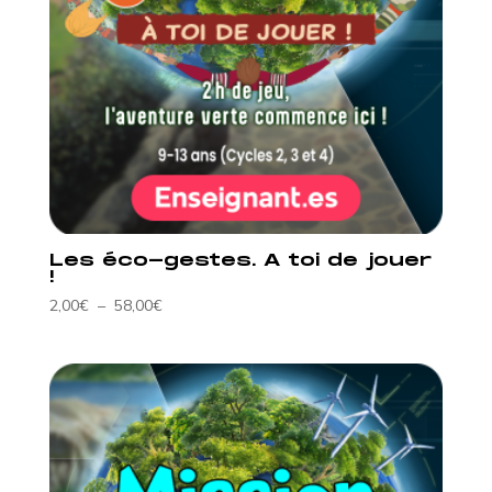
Les éco-gestes. A toi de jouer
!
Plage
2,00
€
–
58,00
€
de
prix :
2,00€
à
58,00€