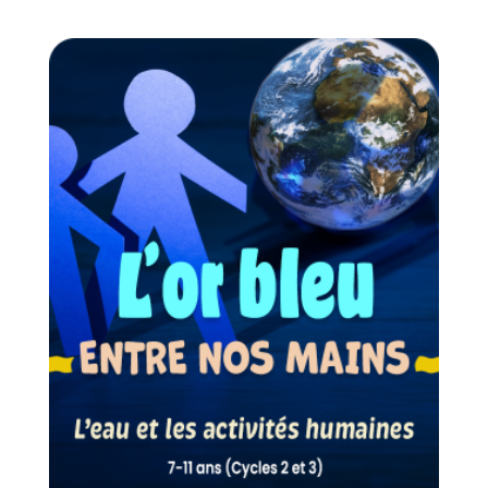
de
prix :
1,00€
à
28,00€