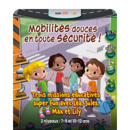
de
prix :
2,00€
à
64,00€