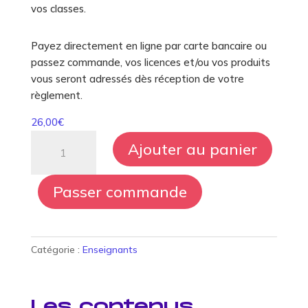
vos classes.
Payez directement en ligne par carte bancaire ou
passez commande, vos licences et/ou vos produits
vous seront adressés dès réception de votre
règlement.
26,00
€
quantité
Ajouter au panier
de
Halte
aux
Passer commande
déchets
!
Catégorie :
Enseignants
Les contenus