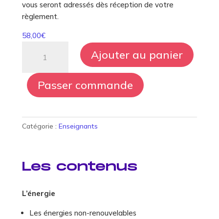
vous seront adressés dès réception de votre
règlement.
58,00
€
quantité
Ajouter au panier
de
Les
éco-
Passer commande
gestes.
A
toi
Catégorie :
Enseignants
de
jouer
Pour les enseignants
!
Pour les parents
Nos supports pédagogiques innovants
Les contenus
Partagez vos ressources
​Nos outils ludiques pour les petits et les grands
Créez des supports pédagogiques
Rejoindre la communauté
L’énergie
Collectivités
FAQ Enseignant·es
FAQ Parents
Associations périscolaires
Vision
Les énergies non-renouvelables
Actualités enseignants
Actualités parents