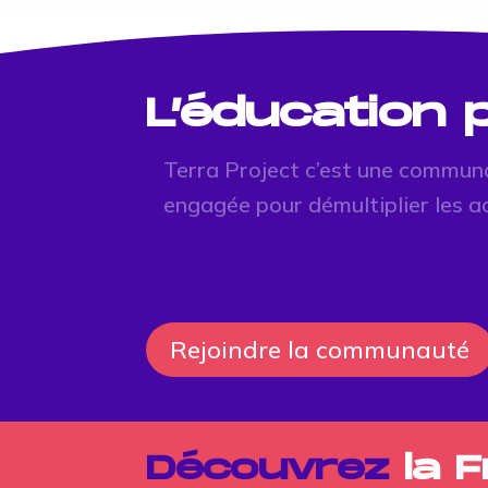
L’éducation
Terra Project c’est une commun
engagée pour démultiplier les a
Rejoindre la communauté
Découvrez
la 