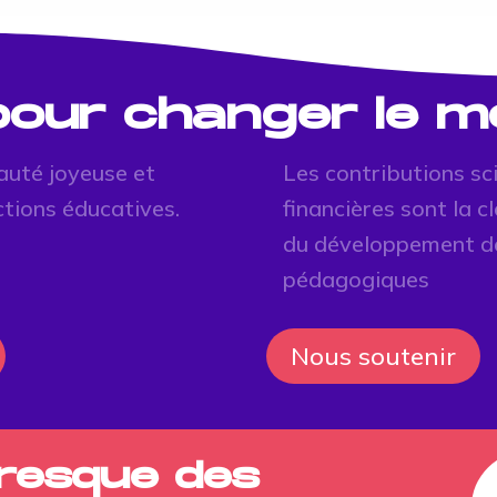
 pour changer le 
auté joyeuse et
Les contributions sc
ctions éducatives.
financières sont la 
du développement d
pédagogiques
Nous soutenir
Fresque des