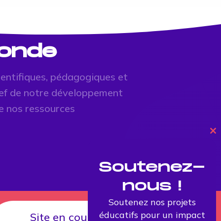
monde
ientifiques, pédagogiques et
clef de notre développement
e nos ressources
Cl
th
mo
Soutenez-
nous !
Soutenez nos projets
éducatifs pour un impact
Site en cours de